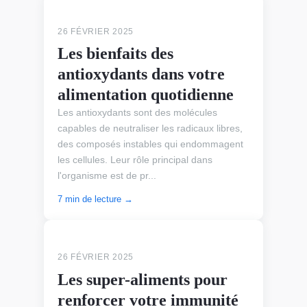
ALIMENTS SANTÉ
26 FÉVRIER 2025
Les bienfaits des
antioxydants dans votre
alimentation quotidienne
Les antioxydants sont des molécules
capables de neutraliser les radicaux libres,
des composés instables qui endommagent
les cellules. Leur rôle principal dans
l'organisme est de pr...
7 min de lecture →
ALIMENTS SANTÉ
26 FÉVRIER 2025
Les super-aliments pour
renforcer votre immunité